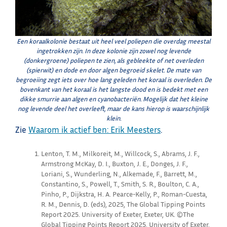
Een koraalkolonie bestaat uit heel veel poliepen die overdag meestal
ingetrokken zijn. In deze kolonie zijn zowel nog levende
(donkergroene) poliepen te zien, als gebleekte of net overleden
(spierwit) en dode en door algen begroeid skelet. De mate van
begroeiing zegt iets over hoe lang geleden het koraal is overleden. De
bovenkant van het koraal is het langste dood en is bedekt met een
dikke smurrie aan algen en cyanobacteriën. Mogelijk dat het kleine
nog levende deel het overleeft, maar de kans hierop is waarschijnlijk
klein.
Zie
Waarom ik actief ben: Erik Meesters
.
Lenton, T. M., Milkoreit, M., Willcock, S., Abrams, J. F.,
Armstrong McKay, D. I., Buxton, J. E., Donges, J. F.,
Loriani, S., Wunderling, N., Alkemade, F., Barrett, M.,
Constantino, S., Powell, T., Smith, S. R., Boulton, C. A.,
Pinho, P., Dijkstra, H. A. Pearce-Kelly, P., Roman-Cuesta,
R. M., Dennis, D. (eds), 2025, The Global Tipping Points
Report 2025. University of Exeter, Exeter, UK. ©The
Global Tipping Points Report 2025, University of Exeter,