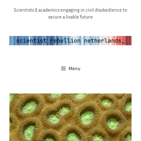
Ga
Scientists & academics engaging in civil disobedience to
naar
secure a livable future
de
inhoud
Menu