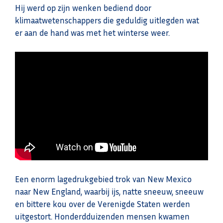
Hij werd op zijn wenken bediend door
klimaatwetenschappers die geduldig uitlegden wat
er aan de hand was met het winterse weer.
Een enorm lagedrukgebied trok van New Mexico
naar New England, waarbij ijs, natte sneeuw, sneeuw
en bittere kou over de Verenigde Staten werden
uitgestort. Honderdduizenden mensen kwamen