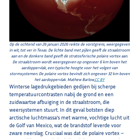
Op de ochtend van 26 januari 2026 reikte de vorstgrens, weergegeven
in wit, tot ver in Texas. De lichte band met pijlen geeft de straalstroom
aan en de donkere band geeft de stratosferische polaire vortex aan.
De straalstroom wordt weergegeven op ongeveer 6 km boven het
aardoppervlak, een typische hoogte voor het volgen van
stormsystemen. De polaire vortex bevindt zich ongeveer 32 km boven
het aardoppervlak. Mathew Barlow,
CC BY
Winterse lagedrukgebieden gedijen bij scherpe
temperatuurcontrasten nabij de grond en een
zuidwaartse afbuiging in de straalstroom, die
weersystemen stuurt. In dit geval botsten diep
arctische luchtmassa’s met warme, vochtige lucht uit
de Golf van Mexico, wat de brandstof leverde voor
zware neerslag. Cruciaal was dat de polaire vortex –