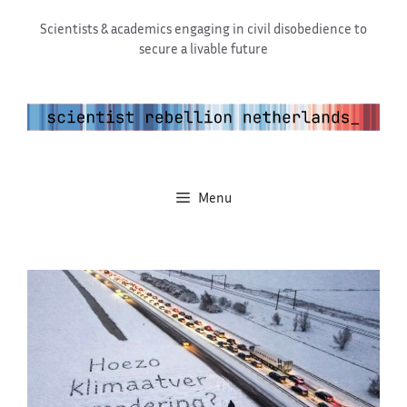
Ga
Scientists & academics engaging in civil disobedience to
naar
secure a livable future
de
inhoud
Menu