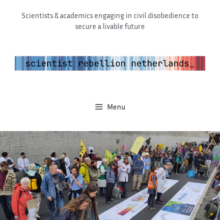
Ga
Scientists & academics engaging in civil disobedience to
naar
secure a livable future
de
inhoud
Menu