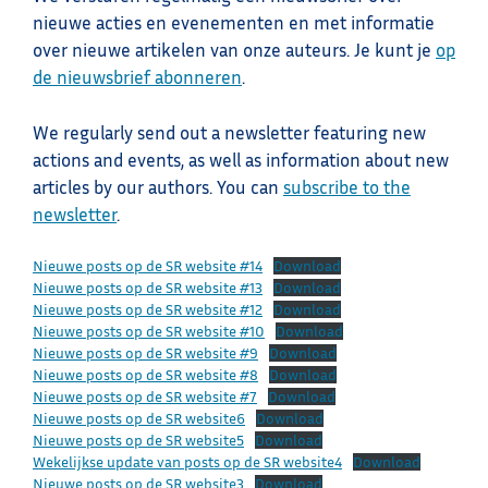
nieuwe acties en evenementen en met informatie
over nieuwe artikelen van onze auteurs. Je kunt je
op
de nieuwsbrief abonneren
.
We regularly send out a newsletter featuring new
actions and events, as well as information about new
articles by our authors. You can
subscribe to the
newsletter
.
Nieuwe posts op de SR website #14
Download
Nieuwe posts op de SR website #13
Download
Nieuwe posts op de SR website #12
Download
Nieuwe posts op de SR website #10
Download
Nieuwe posts op de SR website #9
Download
Nieuwe posts op de SR website #8
Download
Nieuwe posts op de SR website #7
Download
Nieuwe posts op de SR website6
Download
Nieuwe posts op de SR website5
Download
Wekelijkse update van posts op de SR website4
Download
Nieuwe posts op de SR website3
Download