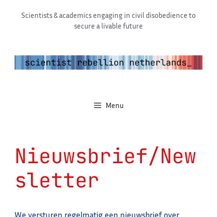
Ga
Scientists & academics engaging in civil disobedience to
naar
secure a livable future
de
inhoud
Menu
Nieuwsbrief/New
sletter
We versturen regelmatig een nieuwsbrief over