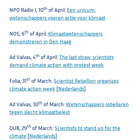
th
NPO Radio I, 10
of April:
Een unicum:
wetenschappers voeren actie voor klimaat
th
NOS, 6
of April:
Klimaatwetenschappers
demonstreren in Den Haag
th
Ad Valvas, 4
of April:
The last straw: scientists
demand climate action with protest week
st
Folia, 31
of March:
Scientist Rebellion organizes
climate action week
[
Nederlands
]
th
Ad Valvas, 30
of March:
Wetenschappers rebelleren
tegen slecht klimaatbeleid
th
DUB, 29
of March:
Scientists to stand up for the
climate
[
Nederlands
]