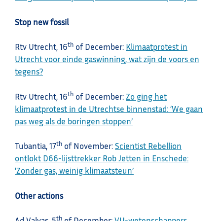
Stop new fossil
th
Rtv Utrecht, 16
of December:
Klimaatprotest in
Utrecht voor einde gaswinning, wat zijn de voors en
tegens?
th
Rtv Utrecht, 16
of December:
Zo ging het
klimaatprotest in de Utrechtse binnenstad: ‘We gaan
pas weg als de boringen stoppen’
th
Tubantia, 17
of November:
Scientist Rebellion
ontlokt D66-lijsttrekker Rob Jetten in Enschede:
‘Zonder gas, weinig klimaatsteun’
Other actions
th
Ad Valvas, 5
of December:
VU-wetenschappers