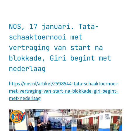
NOS, 17 januari. Tata-
schaaktoernooi met
vertraging van start na
blokkade, Giri begint met
nederlaag
https://nos.nl/artikel/2598544-tata-schaaktoernooi-
met-vertraging-van-start-na-blokkade-giri-begint-
met-nederlaag