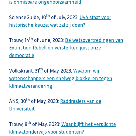
is onmisbare ongehoorzaamheid
th
ScienceGuide, 10
of July, 2023:
UvA staat voor
historische keuze: wat zal zij doen?
th
Trouw, 14
of June, 2023:
De wetsovertredingen van
Extinction Rebellion versterken juist onze
democratie
th
Volkskrant, 31
of May, 2023:
Waarom wij
wetenschappers een snelweg blokkeren tegen
klimaatverandering
th
ANS, 30
of May, 2023:
Raddraaiers van de
Universiteit
th
Trouw, 8
of May, 2023:
Waar blijft het verplichte
klimaatonderwijs voor studenten?