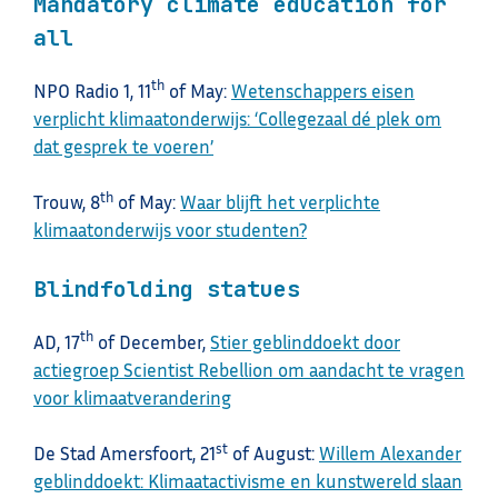
Mandatory climate education for
all
th
NPO Radio 1, 11
of May:
Wetenschappers eisen
verplicht klimaatonderwijs: ‘Collegezaal dé plek om
dat gesprek te voeren’
th
Trouw, 8
of May:
Waar blijft het verplichte
klimaatonderwijs voor studenten?
Blindfolding statues
th
AD, 17
of December,
Stier geblinddoekt door
actiegroep Scientist Rebellion om aandacht te vragen
voor klimaatverandering
st
De Stad Amersfoort, 21
of August:
Willem Alexander
geblinddoekt: Klimaatactivisme en kunstwereld slaan