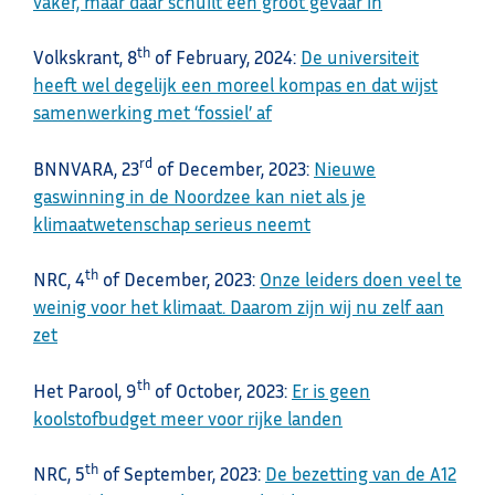
vaker, maar daar schuilt een groot gevaar in
th
Volkskrant, 8
of February, 2024:
De universiteit
heeft wel degelijk een moreel kompas en dat wijst
samenwerking met ‘fossiel’ af
rd
BNNVARA, 23
of December, 2023:
Nieuwe
gaswinning in de Noordzee kan niet als je
klimaatwetenschap serieus neemt
th
NRC, 4
of December, 2023:
Onze leiders doen veel te
weinig voor het klimaat. Daarom zijn wij nu zelf aan
zet
th
Het Parool, 9
of October, 2023:
Er is geen
koolstofbudget meer voor rijke landen
th
NRC, 5
of September, 2023:
De bezetting van de A12