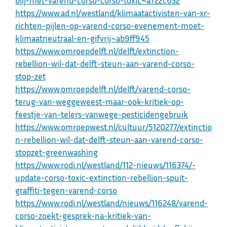
blij-met-varend-corso-corso-toxic~a722c632
https://www.ad.nl/westland/klimaatactivisten-van-xr-
richten-pijlen-op-varend-corso-evenement-moet-
klimaatneutraal-en-gifvrij~ab9ff945
https://www.omroepdelft.nl/delft/extinction-
rebellion-wil-dat-delft-steun-aan-varend-corso-
stop-zet
https://www.omroepdelft.nl/delft/varend-corso-
terug-van-weggeweest-maar-ook-kritiek-op-
feestje-van-telers-vanwege-pesticidengebruik
https://www.omroepwest.nl/cultuur/5120277/extinctio
n-rebellion-wil-dat-delft-steun-aan-varend-corso-
stopzet-greenwashing
https://www.rodi.nl/westland/112-nieuws/116374/-
update-corso-toxic-extinction-rebellion-spuit-
graffiti-tegen-varend-corso
https://www.rodi.nl/westland/nieuws/116248/varend-
corso-zoekt-gesprek-na-kritiek-van-