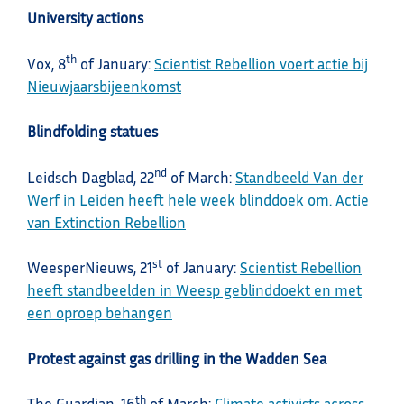
University actions
th
Vox, 8
of January:
Scientist Rebellion voert actie bij
Nieuwjaarsbijeenkomst
Blindfolding statues
nd
Leidsch Dagblad, 22
of March:
Standbeeld Van der
Werf in Leiden heeft hele week blinddoek om. Actie
van Extinction Rebellion
st
WeesperNieuws, 21
of January:
Scientist Rebellion
heeft standbeelden in Weesp geblinddoekt en met
een oproep behangen
Protest against gas drilling in the Wadden Sea
th
The Guardian, 16
of March:
Climate activists across