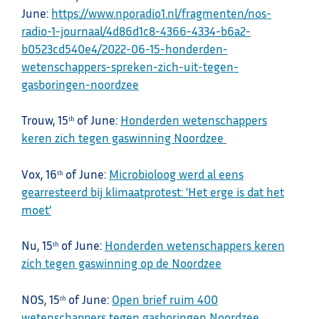
June:
https://www.nporadio1.nl/fragmenten/nos-
radio-1-journaal/4d86d1c8-4366-4334-b6a2-
b0523cd540e4/2022-06-15-honderden-
wetenschappers-spreken-zich-uit-tegen-
gasboringen-noordzee
Trouw, 15ᵗʰ of June:
Honderden wetenschappers
keren zich tegen gaswinning Noordzee
Vox, 16ᵗʰ of June:
Microbioloog werd al eens
gearresteerd bij klimaatprotest: ‘Het erge is dat het
moet’
Nu, 15ᵗʰ of June:
Honderden wetenschappers keren
zich tegen gaswinning op de Noordzee
NOS, 15ᵗʰ of June:
Open brief ruim 400
wetenschappers tegen gasboringen Noordzee