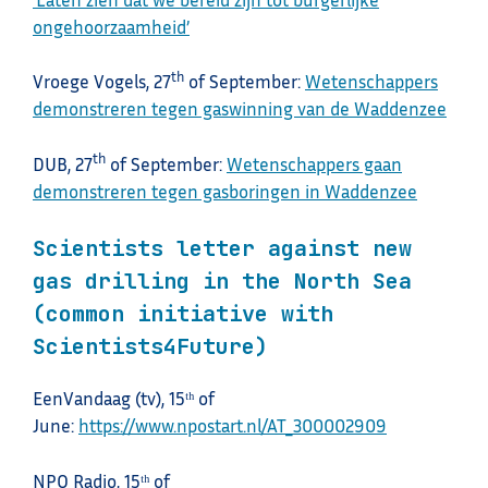
ongehoorzaamheid’
th
Vroege Vogels, 27
of September:
Wetenschappers
demonstreren tegen gaswinning van de Waddenzee
th
DUB, 27
of September:
Wetenschappers gaan
demonstreren tegen gasboringen in Waddenzee
Scientists letter against new
gas drilling in the North Sea
(common initiative with
Scientists4Future)
EenVandaag (tv), 15ᵗʰ of
June:
https://www.npostart.nl/AT_300002909
NPO Radio, 15ᵗʰ of