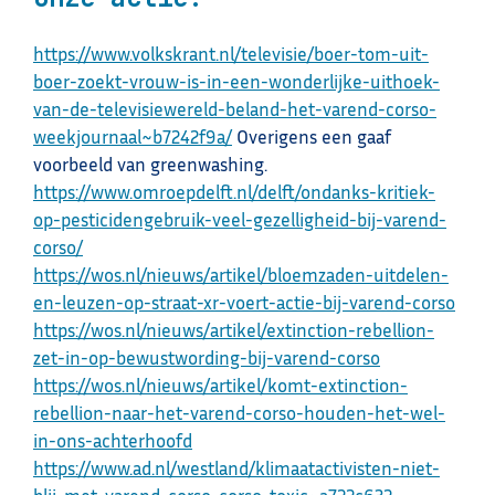
https://www.volkskrant.nl/televisie/boer-tom-uit-
boer-zoekt-vrouw-is-in-een-wonderlijke-uithoek-
van-de-televisiewereld-beland-het-varend-corso-
weekjournaal~b7242f9a/
Overigens een gaaf
voorbeeld van greenwashing.
https://www.omroepdelft.nl/delft/ondanks-kritiek-
op-pesticidengebruik-veel-gezelligheid-bij-varend-
corso/
https://wos.nl/nieuws/artikel/bloemzaden-uitdelen-
en-leuzen-op-straat-xr-voert-actie-bij-varend-corso
https://wos.nl/nieuws/artikel/extinction-rebellion-
zet-in-op-bewustwording-bij-varend-corso
https://wos.nl/nieuws/artikel/komt-extinction-
rebellion-naar-het-varend-corso-houden-het-wel-
in-ons-achterhoofd
https://www.ad.nl/westland/klimaatactivisten-niet-