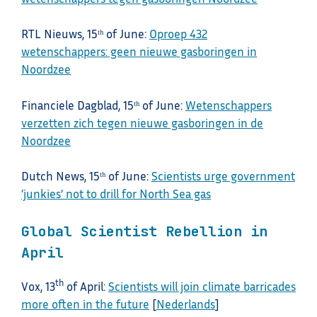
RTL Nieuws, 15ᵗʰ of June:
Oproep 432
wetenschappers: geen nieuwe gasboringen in
Noordzee
Financiele Dagblad, 15ᵗʰ of June:
Wetenschappers
verzetten zich tegen nieuwe gasboringen in de
Noordzee
Dutch News, 15ᵗʰ of June:
Scientists urge government
‘junkies’ not to drill for North Sea gas
Global Scientist Rebellion in
April
th
Vox, 13
of April:
Scientists will join climate barricades
more often in the future
[
Nederlands
]