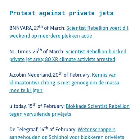
Protest against private jets
th
BNNVARA, 27
of March:
Scientist Rebellion voert dit
weekend op meerdere plekken actie
th
NL Times, 25
of March:
Scientist Rebellion blocked
private jet area; 80 XR climate activists arrested
th
Jacobin Nederland, 20
of February:
Kennis van
klimaatontwrichting is niet genoeg om de massa
mee te krijgen
th
u today, 15
of February:
Blokkade Scientist Rebellion
tegen vervuilende privéjets
th
De Telegraaf, 14
of February:
Wetenschappers
aangehouden op Schiphol voor blokkeren privéjets