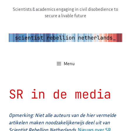
Ga
Scientists & academics engaging in civil disobedience to
naar
secure a livable future
de
inhoud
Menu
SR in de media
Opmerking: Niet alle auteurs van de hier vermelde
artikelen maken noodzakelijkerwijs deel uit van
Scientist Rebellion Netherlands.
Nieuws over SR