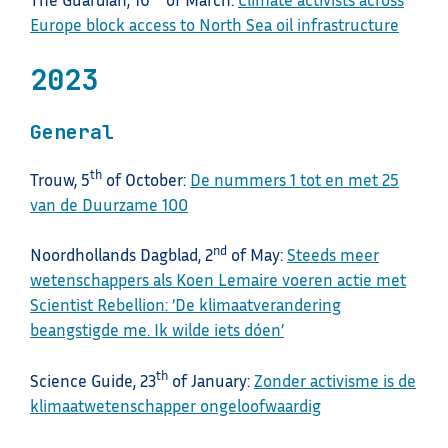
Europe block access to North Sea oil infrastructure
2023
General
th
Trouw, 5
of October:
De nummers 1 tot en met 25
van de Duurzame 100
nd
Noordhollands Dagblad, 2
of May:
Steeds meer
wetenschappers als Koen Lemaire voeren actie met
Scientist Rebellion: ’De klimaatverandering
beangstigde me. Ik wilde iets dóen’
th
Science Guide, 23
of January:
Zonder activisme is de
klimaatwetenschapper ongeloofwaardig