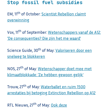
Stop fossil fuel subsidies
th
EM, 11
of October:
Scientist Rebellion claimt
overwinning
th
Vox, 11
of September:
Wetenschappers vanaf de A12:
‘De consequenties? Die zijn het me waard’
th
Science Guide, 30
of May:
Valoriseren door een
snelweg te blokkeren
th
NOS, 27
of May:
Wetenschapper doet mee met
klimaatblokkade: ‘Ze hebben gewoon gelijk’
th
Trouw, 27
of May:
Waterballet en ruim 1500
arrestaties bij betoging Extinction Rebellion op A12
th
RTL Nieuws, 27
of May:
Ook deze