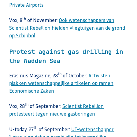
Private Airports
th
Vox, 8
of November:
Ook wetenschappers van
Scientist Rebellion hielden vliegtuigen aan de grond
op Schiphol
Protest against gas drilling in
the Wadden Sea
th
Erasmus Magazine, 28
of October:
Activisten
plakken wetenschappelijke artikelen op ramen
Economische Zaken
th
Vox, 28
of September:
Scientist Rebellion
protesteert tegen nieuwe gasboringen
th
U-today, 27
of September:
UT-wetenschapper:
‘Laten zien dat we bereid zijn tot burgerlijke