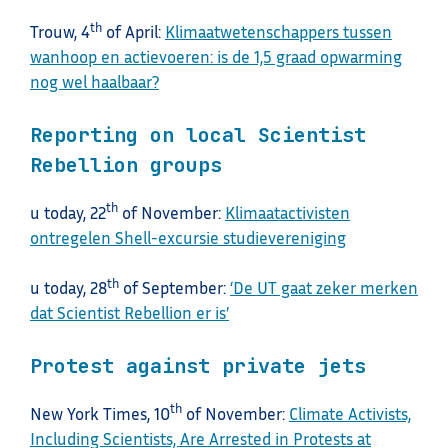
th
Trouw, 4
of April:
Klimaatwetenschappers tussen
wanhoop en actievoeren: is de 1,5 graad opwarming
nog wel haalbaar?
Reporting on local Scientist
Rebellion groups
th
u today, 22
of November:
Klimaatactivisten
ontregelen Shell-excursie studievereniging
th
u today, 28
of September:
‘De UT gaat zeker merken
dat Scientist Rebellion er is’
Protest against private jets
th
New York Times, 10
of November:
Climate Activists,
Including Scientists, Are Arrested in Protests at