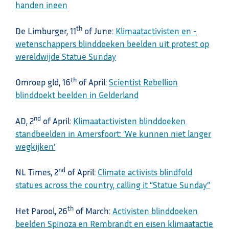
handen ineen
th
De Limburger, 11
of June:
Klimaatactivisten en -
wetenschappers blinddoeken beelden uit protest op
wereldwijde Statue Sunday
th
Omroep gld, 16
of April:
Scientist Rebellion
blinddoekt beelden in Gelderland
nd
AD, 2
of April:
Klimaatactivisten blinddoeken
standbeelden in Amersfoort: ‘We kunnen niet langer
wegkijken’
nd
NL Times, 2
of April:
Climate activists blindfold
statues across the country, calling it “Statue Sunday”
th
Het Parool, 26
of March:
Activisten blinddoeken
beelden Spinoza en Rembrandt en eisen klimaatactie