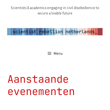
Ga
Scientists & academics engaging in civil disobedience to
naar
secure a livable future
de
inhoud
Menu
Aanstaande
evenementen