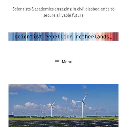
Ga
Scientists & academics engaging in civil disobedience to
naar
secure a livable future
de
inhoud
Menu