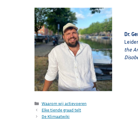
Dr. Ge
Leiden
the A
Disob
Categorieën
Waarom wij actievoeren
Elke tiende graad telt
De Klimaatwiki