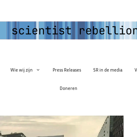
Wie wij zijn
Press Releases
SR in de media
V
Doneren