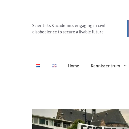
Ga
naar
de
inhoud
Scientists & academics engaging in civil
disobedience to secure a livable future
Home
Kenniscentrum