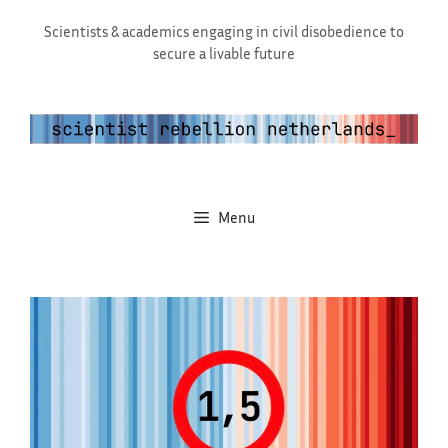
Ga
Scientists & academics engaging in civil disobedience to
naar
secure a livable future
de
inhoud
Menu