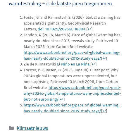
warmtestraling – is de laatste jaren toegenomen.
Foster, G. and Rahmstorf, S. (2026): Global warming has
accelerated significantly. Geophysical Research
Letters,
doi: 10.1029/2025GL118804
.
[
↩
]
Tandon, A. (2026, March 6). Pace of global warming has
nearly doubled since 2015, reveals study. Retrieved 10
March 2026, from Carbon Brief website:
https://www.carbonbrief.org/pace-of-global-warming-
has-nearly-doubled-since-2015-study-says/
[
↩
]
Zie de Klimaatwiki
El Niño en La Niña
.
[
↩
]
Forster, P., & Rosen, D. (2025, June 18). Guest post: Why
2024’s global temperatures were unprecedented, but
not surprising. Retrieved 10 March 2026, from Carbon
Brief website:
https://www.carbonbrief.org/guest-post-
why-2024s-global-temperatures-were-unprecedented-
but-not-surprising/
[
↩
]
https://www.carbonbrief.org/pace-of-global-warming-
has-nearly-doubled-since-2015-study-says/
[
↩
]
Categorieën
Klimaatnieuws