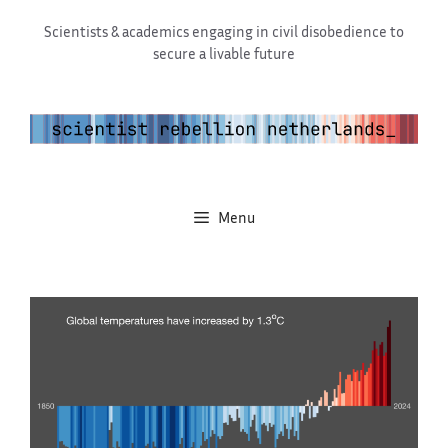
Ga
Scientists & academics engaging in civil disobedience to
naar
secure a livable future
de
inhoud
Menu