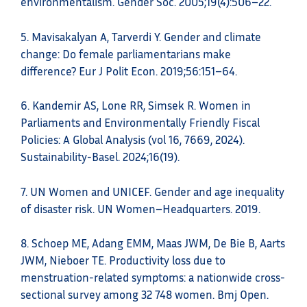
environmentalism. Gender Soc. 2005;19(4):506–22.
5.​ Mavisakalyan A, Tarverdi Y. Gender and climate
change: Do female parliamentarians make
difference? Eur J Polit Econ. 2019;56:151–64.
6.​ Kandemir AS, Lone RR, Simsek R. Women in
Parliaments and Environmentally Friendly Fiscal
Policies: A Global Analysis (vol 16, 7669, 2024).
Sustainability-Basel. 2024;16(19).
7.​ UN Women and UNICEF. Gender and age inequality
of disaster risk. UN Women–Headquarters. 2019.
8. ​Schoep ME, Adang EMM, Maas JWM, De Bie B, Aarts
JWM, Nieboer TE. Productivity loss due to
menstruation-related symptoms: a nationwide cross-
sectional survey among 32 748 women. Bmj Open.