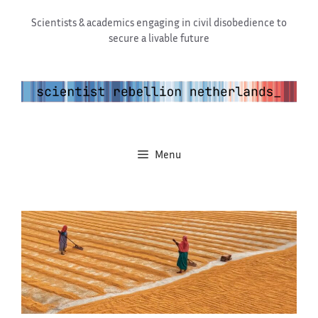
Ga
Scientists & academics engaging in civil disobedience to
naar
secure a livable future
de
inhoud
Menu