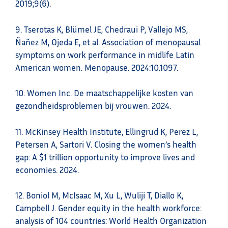
2019;9(6).
9.​ Tserotas K, Blümel JE, Chedraui P, Vallejo MS,
Ñañez M, Ojeda E, et al. Association of menopausal
symptoms on work performance in midlife Latin
American women. Menopause. 2024:10.1097.
10.​ Women Inc. De maatschappelijke kosten van
gezondheidsproblemen bij vrouwen. 2024.
11.​ McKinsey Health Institute, Ellingrud K, Perez L,
Petersen A, Sartori V. Closing the women’s health
gap: A $1 trillion opportunity to improve lives and
economies. 2024.
12.​ Boniol M, McIsaac M, Xu L, Wuliji T, Diallo K,
Campbell J. Gender equity in the health workforce:
analysis of 104 countries: World Health Organization