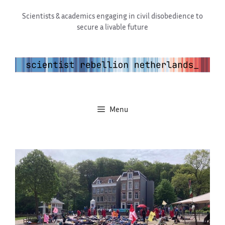
Ga
Scientists & academics engaging in civil disobedience to
naar
secure a livable future
de
inhoud
Menu