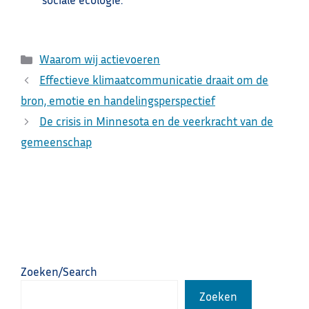
Categorieën
Waarom wij actievoeren
Effectieve klimaatcommunicatie draait om de
bron, emotie en handelingsperspectief
De crisis in Minnesota en de veerkracht van de
gemeenschap
Zoeken/Search
Zoeken