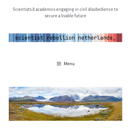
Ga
Scientists & academics engaging in civil disobedience to
naar
secure a livable future
de
inhoud
Menu