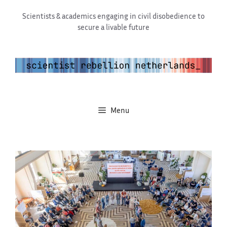
Ga
Scientists & academics engaging in civil disobedience to
naar
secure a livable future
de
inhoud
Menu