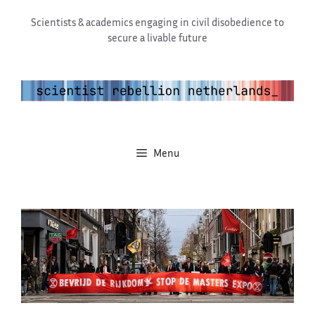
Ga
Scientists & academics engaging in civil disobedience to
naar
secure a livable future
de
inhoud
Menu